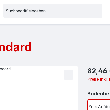
andard
Regulärer Pr
82,46 
Preise inkl
Bodenbef
Zum Aufdü