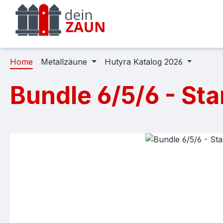
m Hauptinhalt springen
Zur Suche springen
Zur Hauptnavigation springen
Home
Metallzäune
Hutyra Katalog 2026
Bundle 6/5/6 - St
Bildergalerie überspringen