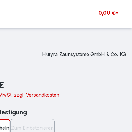
0,00 €*
Hutyra Zaunsysteme GmbH & Co. KG
eis:
€
. MwSt. zzgl. Versandkosten
auswählen
estigung
beln
Zum Einbetonieren
(Diese Option ist zurzeit nicht verfügbar.)