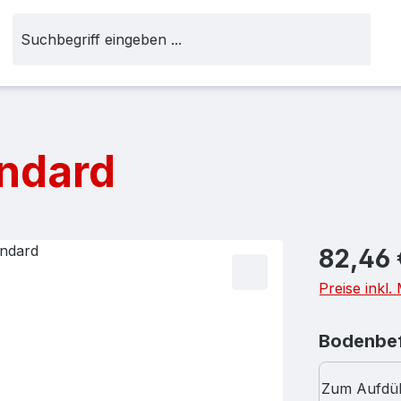
andard
Regulärer Pr
82,46 
Preise inkl
Bodenbef
Zum Aufdü