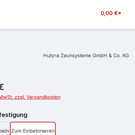
0,00 €*
Hutyra Zaunsysteme GmbH & Co. KG
eis:
€
. MwSt. zzgl. Versandkosten
auswählen
estigung
beln
Zum Einbetonieren