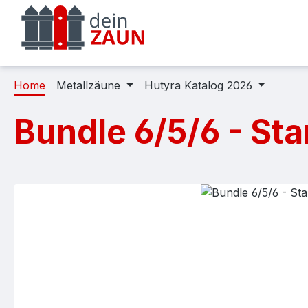
m Hauptinhalt springen
Zur Suche springen
Zur Hauptnavigation springen
Home
Metallzäune
Hutyra Katalog 2026
Bundle 6/5/6 - St
Bildergalerie überspringen