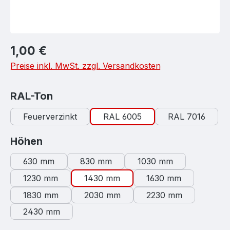
Regulärer Preis:
1,00 €
Preise inkl. MwSt. zzgl. Versandkosten
auswählen
RAL-Ton
Feuerverzinkt
RAL 6005
RAL 7016
auswählen
Höhen
630 mm
830 mm
1030 mm
1230 mm
1430 mm
1630 mm
1830 mm
2030 mm
2230 mm
2430 mm