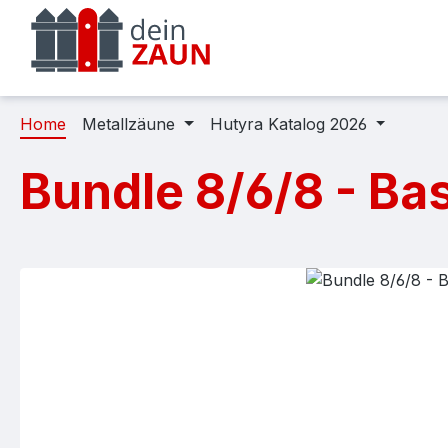
m Hauptinhalt springen
Zur Suche springen
Zur Hauptnavigation springen
Home
Metallzäune
Hutyra Katalog 2026
Bundle 8/6/8 - Ba
Bildergalerie überspringen