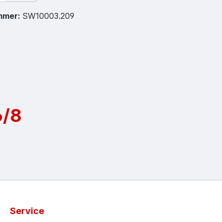
mmer:
SW10003.209
6/8
Service