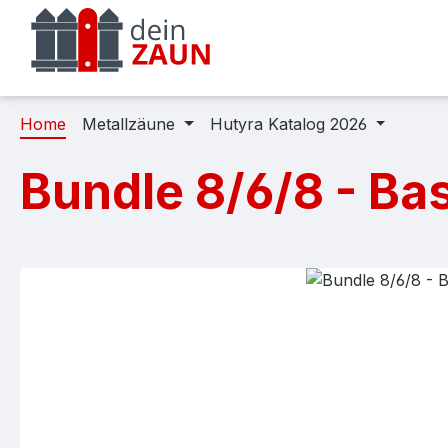
m Hauptinhalt springen
Zur Suche springen
Zur Hauptnavigation springen
Home
Metallzäune
Hutyra Katalog 2026
Bundle 8/6/8 - Ba
Bildergalerie überspringen