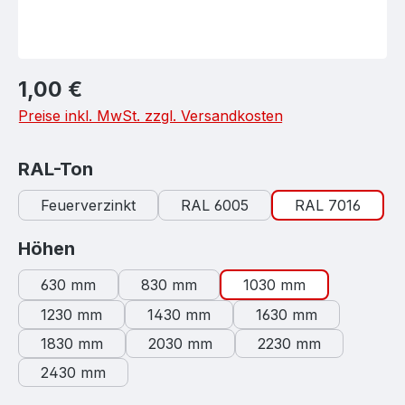
Regulärer Preis:
1,00 €
Preise inkl. MwSt. zzgl. Versandkosten
auswählen
RAL-Ton
Feuerverzinkt
RAL 6005
RAL 7016
auswählen
Höhen
630 mm
830 mm
1030 mm
1230 mm
1430 mm
1630 mm
1830 mm
2030 mm
2230 mm
2430 mm