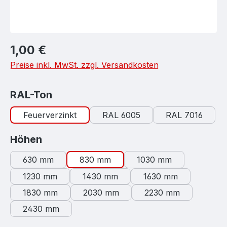
Regulärer Preis:
1,00 €
Preise inkl. MwSt. zzgl. Versandkosten
auswählen
RAL-Ton
Feuerverzinkt
RAL 6005
RAL 7016
auswählen
Höhen
630 mm
830 mm
1030 mm
1230 mm
1430 mm
1630 mm
1830 mm
2030 mm
2230 mm
2430 mm