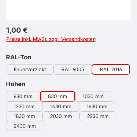
Regulärer Preis:
1,00 €
Preise inkl. MwSt. zzgl. Versandkosten
auswählen
RAL-Ton
Feuerverzinkt
RAL 6005
RAL 7016
auswählen
Höhen
630 mm
830 mm
1030 mm
1230 mm
1430 mm
1630 mm
1830 mm
2030 mm
2230 mm
2430 mm